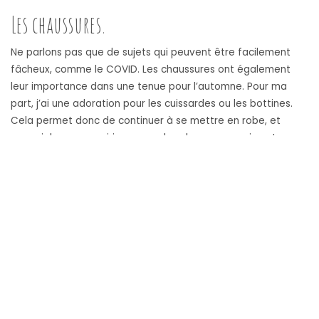
Les chaussures.
Ne parlons pas que de sujets qui peuvent être facilement
fâcheux, comme le COVID. Les chaussures ont également
leur importance dans une tenue pour l’automne. Pour ma
part, j’ai une adoration pour les cuissardes ou les bottines.
Cela permet donc de continuer à se mettre en robe, et
pouvoir les accessoiriser avec des chaussures qui vont avec
la saison. Je trouve que même une petite robe noire,
basique, que l’on pouvait porter en été, pourra donc
facilement être portée en automne avec les bons
accessoires.
Pour la couleur, c’est comme vous le souhaitez. Cette année,
les taupes, pour l’automne peut être une bonne idée. Les
tons chauds en général restent tout de même facilement
dans la tendance. À vous donc de bien choisir, pour pouvoir
être belle, qu’importe le temps qu’il fait dehors !