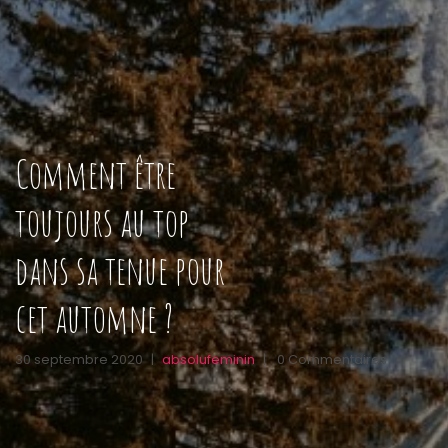
Comment être
toujours au top
dans sa tenue pour
cet automne ?
30 septembre 2020
|
absolufeminin
|
0 Commentaires