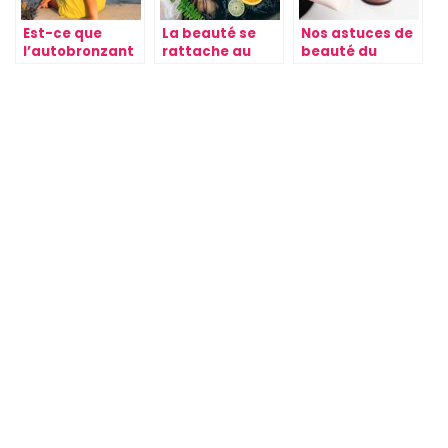
Est-ce que
La beauté se
Nos astuces de
l’autobronzant
rattache au
beauté du
fait vieillir la
bien-être
visage
peau ?
Comment tenir
Prendre soin de
En finir avec les
ses cheveux
soi c’est
poils
avant de
également
dormir?
valable pour les
hommes !
Notre avis sur la
Une
Solution contre
marque
pressothérapie
les rides : Le
Ohmyliss
pour une
Botox est-il
circulation
efficace ?