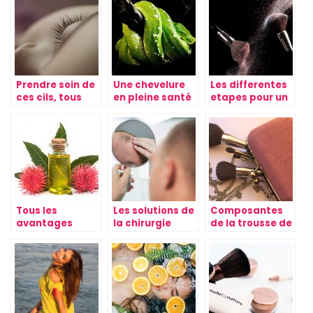
Prendre soin de
Une chevelure
Les differentes
ces cils, tous
en pleine santé
etapes pour un
nos conseils
grâce à l’huile
maquillage
de serpent
reussi
Tous les
Les solutions de
Composantes
avantages
la chirurgie
de la trousse de
d’utiliser l’huile
esthetique pour
maquillage
de ricin pour les
reparer
d’une
cheveux
l’alopecie
debutante