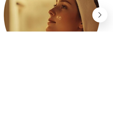
L’évolution des techniques de lipofilling
visage : Comment rattraper un résultat
décevant
14 avril 2025
|
absolufeminin
|
0 Commentaires